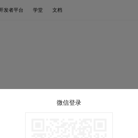
开发者平台
学堂
文档
微信登录