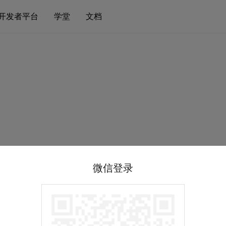
开发者平台
学堂
文档
微信登录