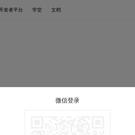
开发者平台
学堂
文档
微信登录