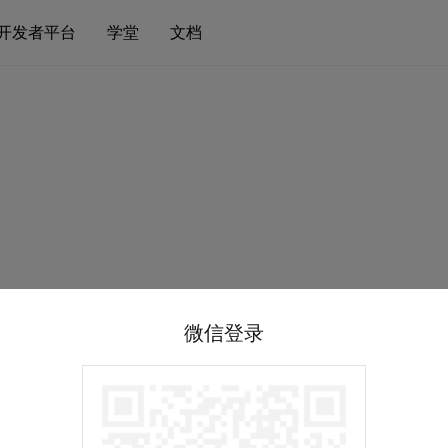
开发者平台
学堂
文档
微信登录