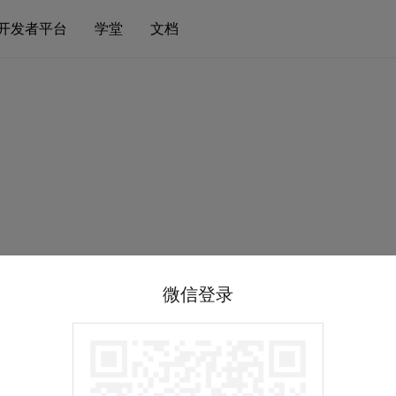
开发者平台
学堂
文档
微信登录