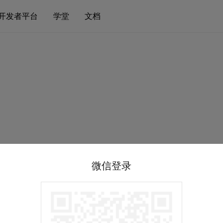
开发者平台
学堂
文档
微信登录