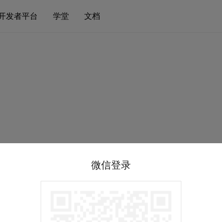
开发者平台
学堂
文档
微信登录