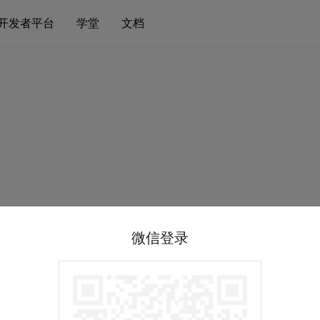
开发者平台
学堂
文档
微信登录