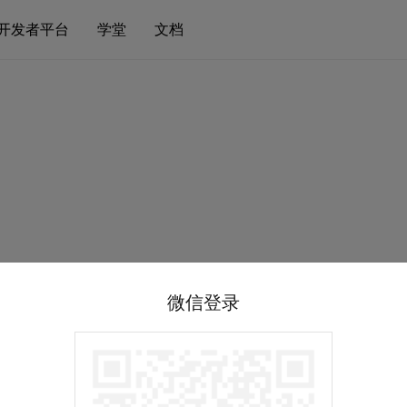
开发者平台
学堂
文档
微信登录