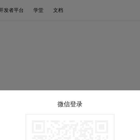
开发者平台
学堂
文档
微信登录