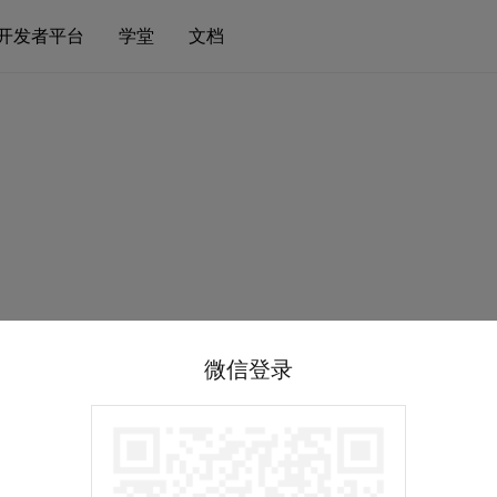
开发者平台
学堂
文档
微信登录