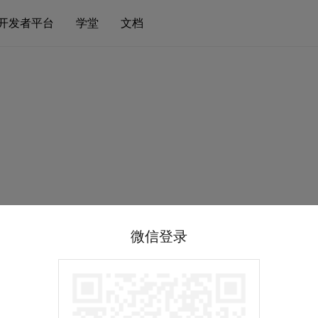
开发者平台
学堂
文档
微信登录