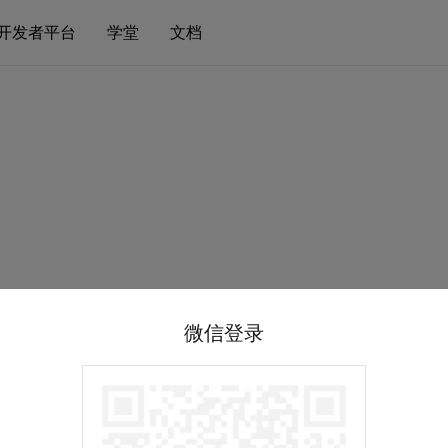
开发者平台
学堂
文档
微信登录