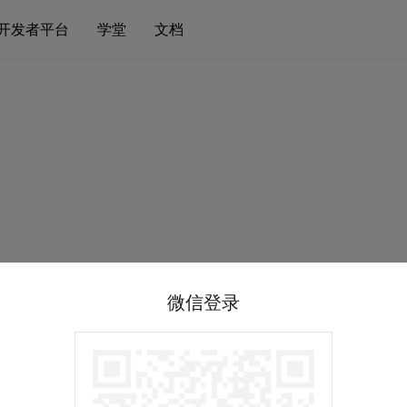
开发者平台
学堂
文档
微信登录