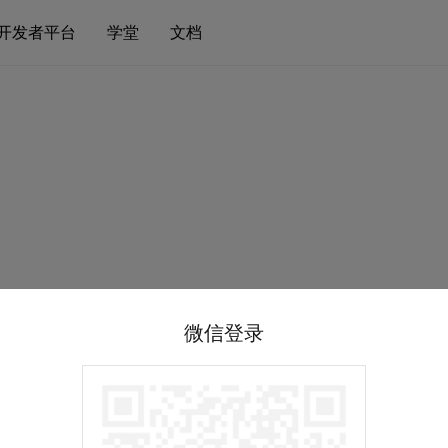
开发者平台
学堂
文档
微信登录