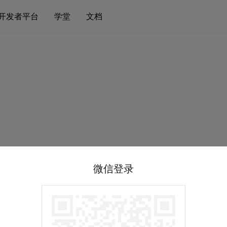
开发者平台
学堂
文档
微信登录