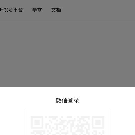
开发者平台
学堂
文档
微信登录