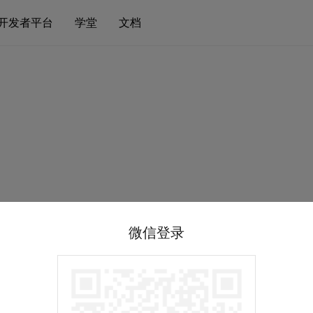
开发者平台
学堂
文档
微信登录