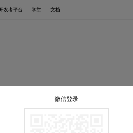
开发者平台
学堂
文档
微信登录