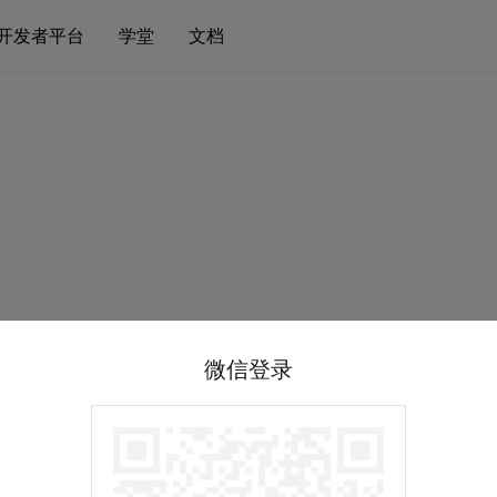
开发者平台
学堂
文档
微信登录