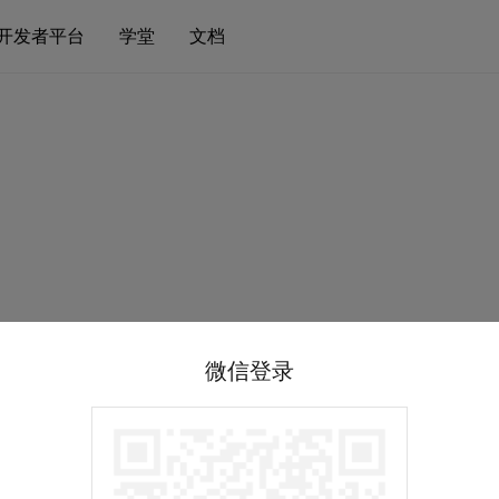
开发者平台
学堂
文档
微信登录