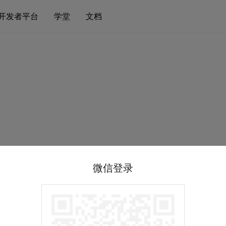
开发者平台
学堂
文档
微信登录