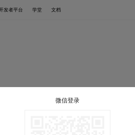
开发者平台
学堂
文档
微信登录