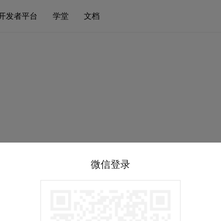
开发者平台
学堂
文档
微信登录