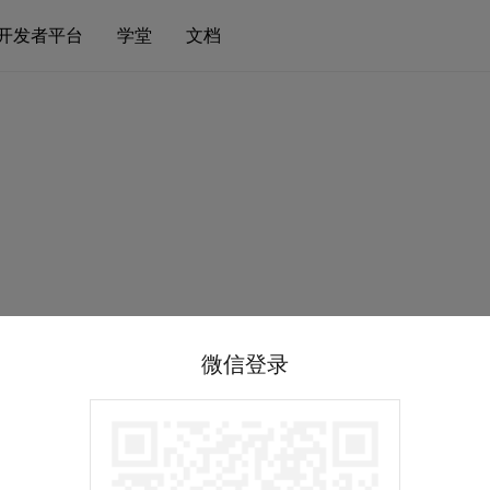
开发者平台
学堂
文档
微信登录