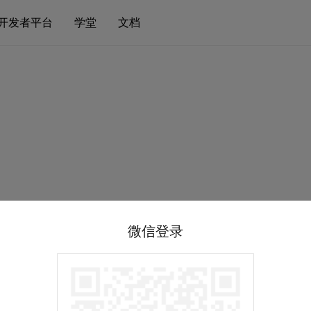
开发者平台
学堂
文档
微信登录