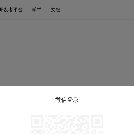
开发者平台
学堂
文档
微信登录