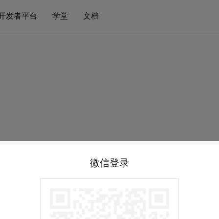
开发者平台
学堂
文档
微信登录