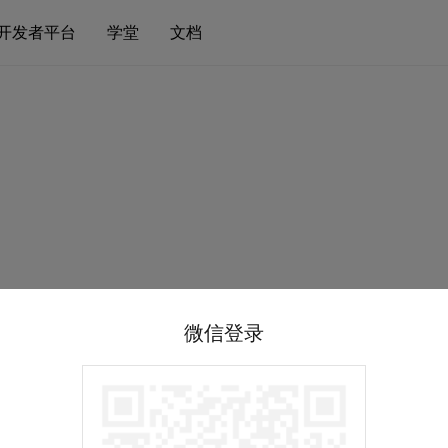
开发者平台
学堂
文档
微信登录