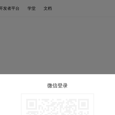
开发者平台
学堂
文档
微信登录