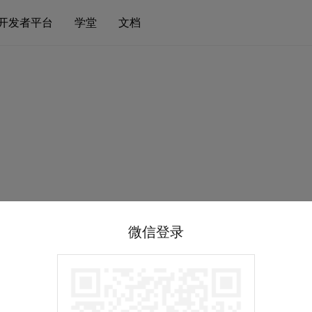
开发者平台
学堂
文档
微信登录