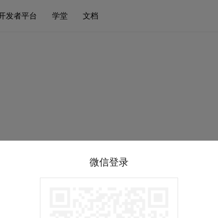
开发者平台
学堂
文档
微信登录