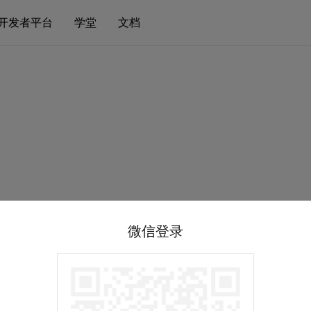
开发者平台
学堂
文档
微信登录