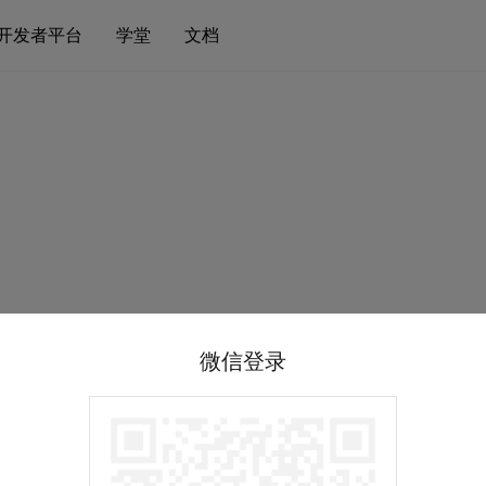
开发者平台
学堂
文档
微信登录