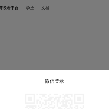
开发者平台
学堂
文档
微信登录