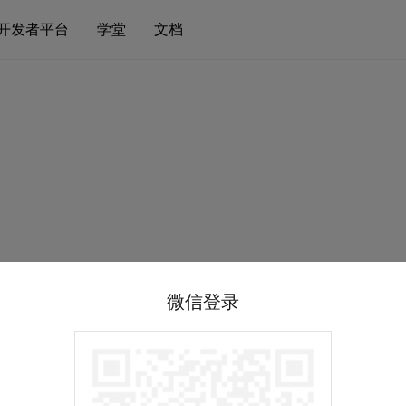
开发者平台
学堂
文档
微信登录