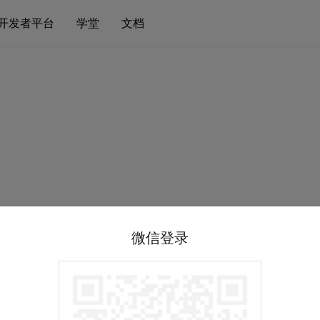
开发者平台
学堂
文档
微信登录