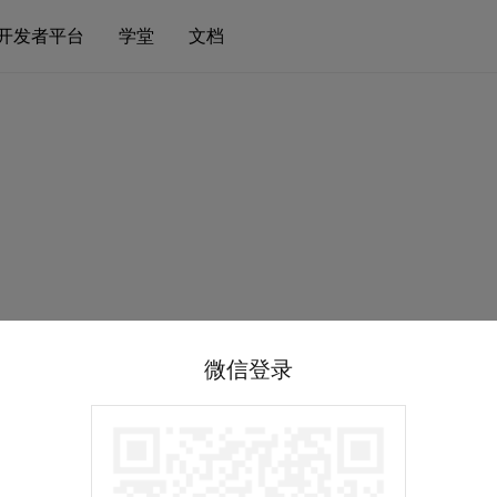
开发者平台
学堂
文档
微信登录