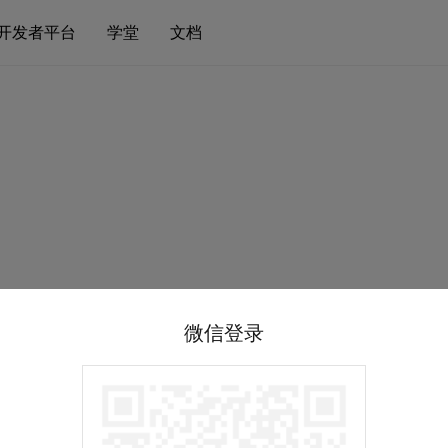
开发者平台
学堂
文档
微信登录