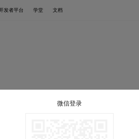
开发者平台
学堂
文档
微信登录