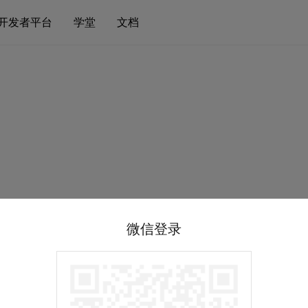
开发者平台
学堂
文档
微信登录