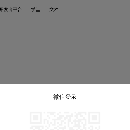
开发者平台
学堂
文档
微信登录