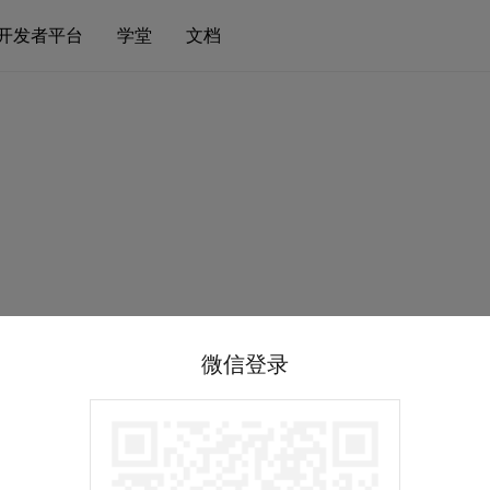
开发者平台
学堂
文档
微信登录