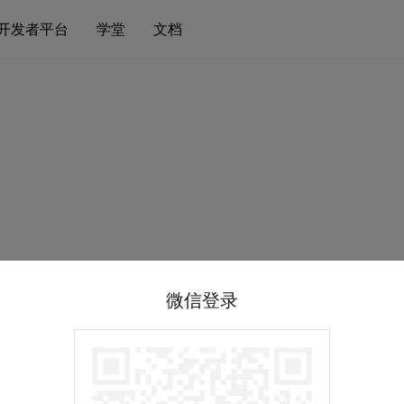
开发者平台
学堂
文档
微信登录