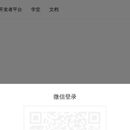
开发者平台
学堂
文档
微信登录