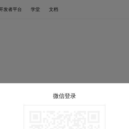
开发者平台
学堂
文档
微信登录