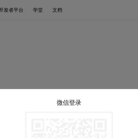
开发者平台
学堂
文档
微信登录