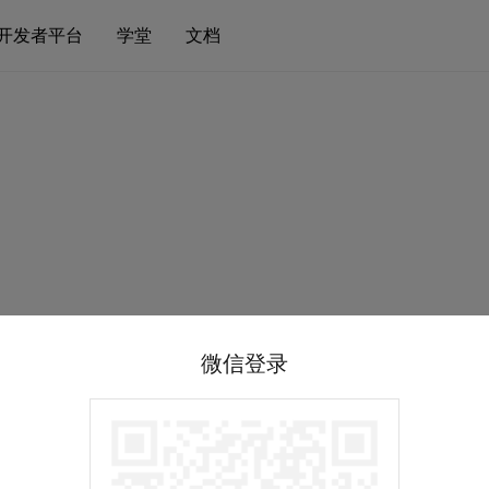
开发者平台
学堂
文档
微信登录