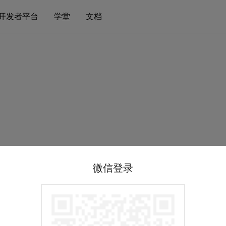
开发者平台
学堂
文档
微信登录