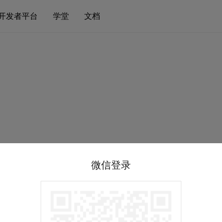
开发者平台
学堂
文档
微信登录